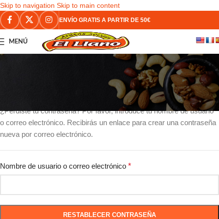
Skip to navigation
Skip to main content
ENVÍO GRATIS A PARTIR DE 50€
MENÚ
Contraseña perdida
Inicio
/
Mi cuenta
¿Perdiste tu contraseña? Por favor, introduce tu nombre de usuario
o correo electrónico. Recibirás un enlace para crear una contraseña
nueva por correo electrónico.
Nombre de usuario o correo electrónico
*
RESTABLECER CONTRASEÑA