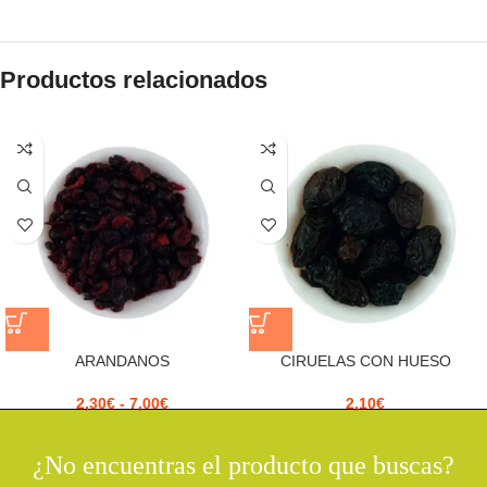
Productos relacionados
ARANDANOS
CIRUELAS CON HUESO
2,30
€
-
7,00
€
2,10
€
¿No encuentras el producto que buscas?