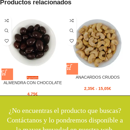
Productos relacionados
ANACARDOS CRUDOS
Agotado
ALMENDRA CON CHOCOLATE
2,35
€
-
15,05
€
4,75
€
¿No encuentras el producto que buscas?
Contáctanos y lo pondremos disponible a
la mayor brevedad en nuestra web.