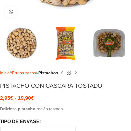
Haga Click para agrandar
Inicio
/
Frutos secos
/
Pistachos
PISTACHO CON CASCARA TOSTADO
2,95
€
-
19,90
€
Delicioso
pistacho
recién tostado.
TIPO DE ENVASE